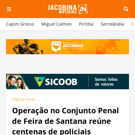
Capim Grosso
Miguel Calmon
Piritiba
Serrolândia
M
Página inicial
Operação no Conjunto Penal
de Feira de Santana reúne
centenas de policiais