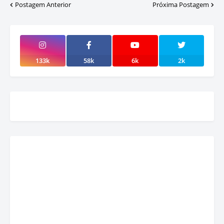
Postagem Anterior
Próxima Postagem
133k
58k
6k
2k