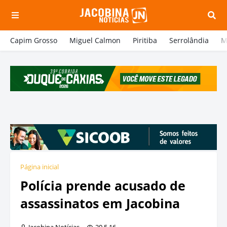
Capim Grosso
Miguel Calmon
Piritiba
Serrolândia
M
Página inicial
Polícia prende acusado de
assassinatos em Jacobina
Jacobina Notícias
20.5.16