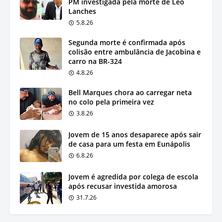
PM investigada pela morte de Léo
Lanches
5.8.26
Segunda morte é confirmada após
colisão entre ambulância de Jacobina e
carro na BR-324
4.8.26
Bell Marques chora ao carregar neta
no colo pela primeira vez
3.8.26
Jovem de 15 anos desaparece após sair
de casa para um festa em Eunápolis
6.8.26
Jovem é agredida por colega de escola
após recusar investida amorosa
31.7.26