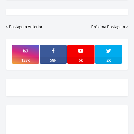
Postagem Anterior
Próxima Postagem
133k
58k
6k
2k