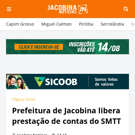
Capim Grosso
Miguel Calmon
Piritiba
Serrolândia
M
Página inicial
Prefeitura de Jacobina libera
prestação de contas do SMTT
Jacobina Notícias
2.5.16