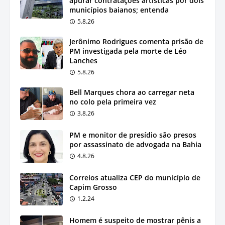
apurar contratações artísticas por dois
municípios baianos; entenda
5.8.26
Jerônimo Rodrigues comenta prisão de
PM investigada pela morte de Léo
Lanches
5.8.26
Bell Marques chora ao carregar neta
no colo pela primeira vez
3.8.26
PM e monitor de presídio são presos
por assassinato de advogada na Bahia
4.8.26
Correios atualiza CEP do município de
Capim Grosso
1.2.24
Homem é suspeito de mostrar pênis a