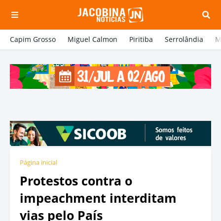
Capim Grosso
Miguel Calmon
Piritiba
Serrolândia
M
Página inicial
Protestos contra o
impeachment interditam
vias pelo País