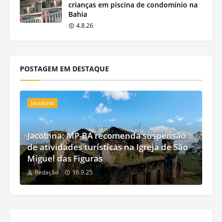
crianças em piscina de condomínio na
Bahia
4.8.26
POSTAGEM EM DESTAQUE
Jacobina
Jacobina: MP-BA recomenda suspensão
de atividades turísticas na Igreja de São
Miguel das Figuras
Redação
16.9.25