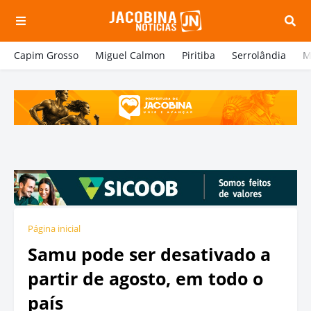
Capim Grosso
Miguel Calmon
Piritiba
Serrolândia
M
Página inicial
Samu pode ser desativado a
partir de agosto, em todo o
país