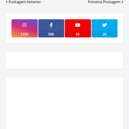
Postagem Anterior
Próxima Postagem
133k
58k
6k
2k