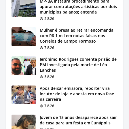
MP-BA instaura procedimento para
apurar contratações artísticas por dois
municípios baianos; entenda
5.8.26
Mulher é presa ao retirar encomenda
com R$ 1 mil em notas falsas nos
Correios de Campo Formoso
7.8.26
Jerônimo Rodrigues comenta prisão de
PM investigada pela morte de Léo
Lanches
5.8.26
Após deixar emissora, repórter vira
locutor de loja e aposta em nova fase
na carreira
7.8.26
Jovem de 15 anos desaparece após sair
de casa para um festa em Eunápolis