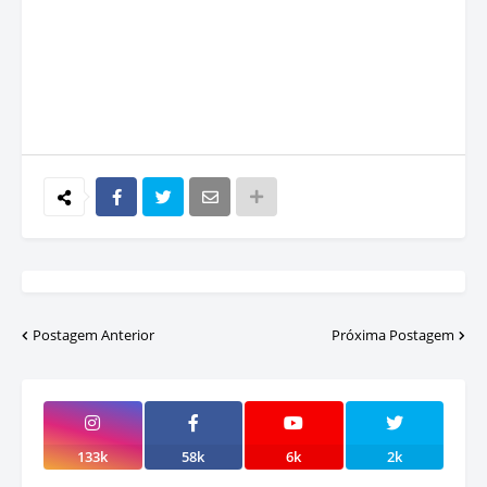
Postagem Anterior
Próxima Postagem
133k
58k
6k
2k