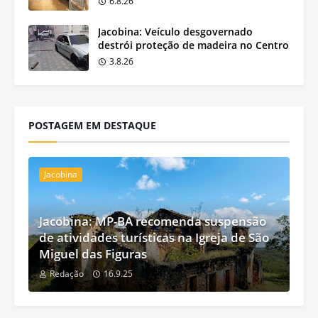
6.8.26
Jacobina: Veículo desgovernado
destrói proteção de madeira no Centro
3.8.26
POSTAGEM EM DESTAQUE
Jacobina
Jacobina: MP-BA recomenda suspensão
de atividades turísticas na Igreja de São
Miguel das Figuras
Redação
16.9.25