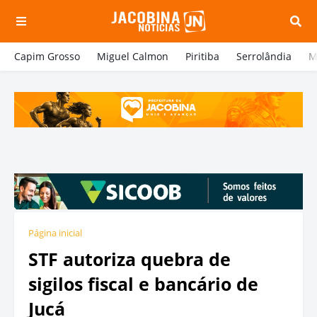
Capim Grosso
Miguel Calmon
Piritiba
Serrolândia
M
Página inicial
STF autoriza quebra de
sigilos fiscal e bancário de
Jucá