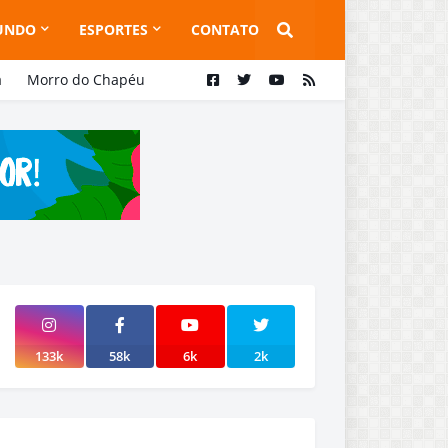
UNDO
ESPORTES
CONTATO
a
Morro do Chapéu
133k
58k
6k
2k