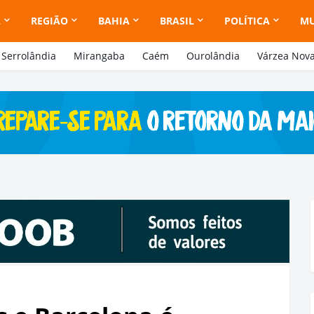
A
REGIÃO
BAHIA
BRASIL
POLÍTICA
M
Serrolândia
Mirangaba
Caém
Ourolândia
Várzea Nov