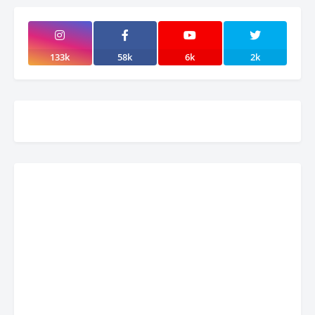
133k
58k
6k
2k