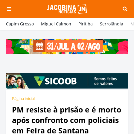
Capim Grosso
Miguel Calmon
Piritiba
Serrolândia
M
Página inicial
PM resiste à prisão e é morto
após confronto com policiais
em Feira de Santana