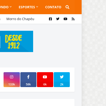
UNDO
ESPORTES
CONTATO
a
Morro do Chapéu
133k
58k
6k
2k