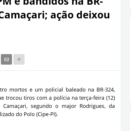
PM e bandidos na BR-
Camaçari; ação deixou
tro mortos e um policial baleado na BR-324,
rocou tiros com a polícia na terça-feira (12)
m Camaçari, segundo o major Rodrigues, da
zado do Polo (Cipe-PI).