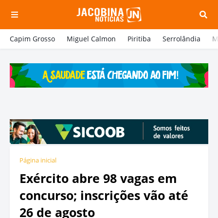
Capim Grosso
Miguel Calmon
Piritiba
Serrolândia
M
Página inicial
Exército abre 98 vagas em
concurso; inscrições vão até
26 de agosto