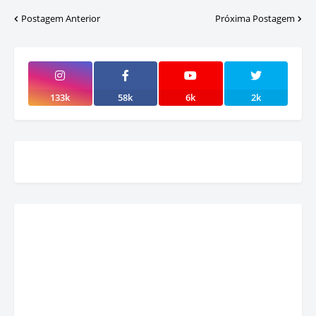
Postagem Anterior
Próxima Postagem
133k
58k
6k
2k