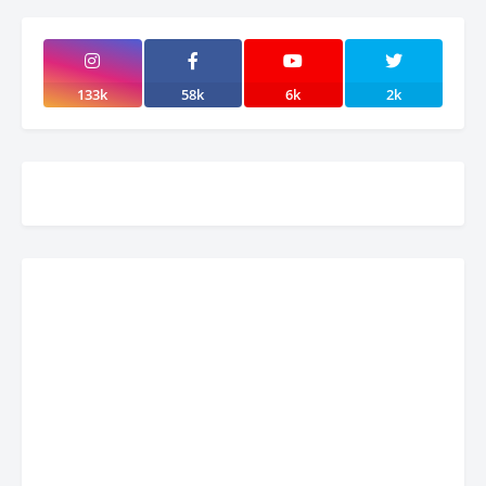
133k
58k
6k
2k