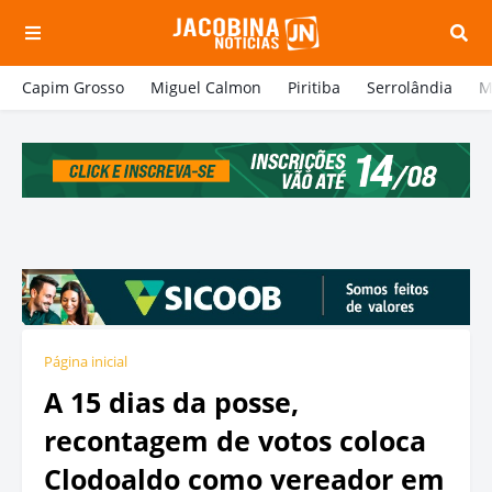
Capim Grosso
Miguel Calmon
Piritiba
Serrolândia
M
Página inicial
A 15 dias da posse,
recontagem de votos coloca
Clodoaldo como vereador em