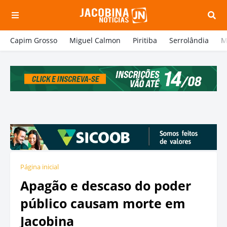
Capim Grosso
Miguel Calmon
Piritiba
Serrolândia
M
Página inicial
Apagão e descaso do poder
público causam morte em
Jacobina