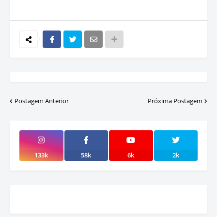
Postagem Anterior
Próxima Postagem
133k
58k
6k
2k