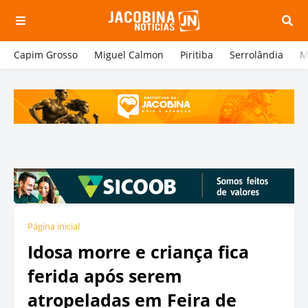
Capim Grosso
Miguel Calmon
Piritiba
Serrolândia
M
Página inicial
Idosa morre e criança fica
ferida após serem
atropeladas em Feira de