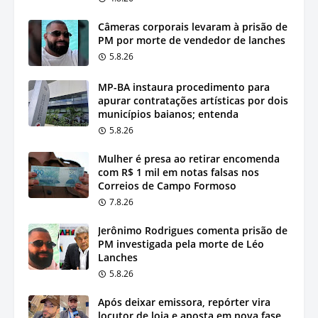
Câmeras corporais levaram à prisão de
PM por morte de vendedor de lanches
5.8.26
MP-BA instaura procedimento para
apurar contratações artísticas por dois
municípios baianos; entenda
5.8.26
Mulher é presa ao retirar encomenda
com R$ 1 mil em notas falsas nos
Correios de Campo Formoso
7.8.26
Jerônimo Rodrigues comenta prisão de
PM investigada pela morte de Léo
Lanches
5.8.26
Após deixar emissora, repórter vira
locutor de loja e aposta em nova fase