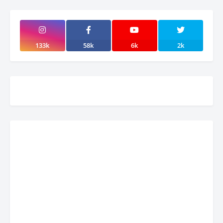
133k
58k
6k
2k