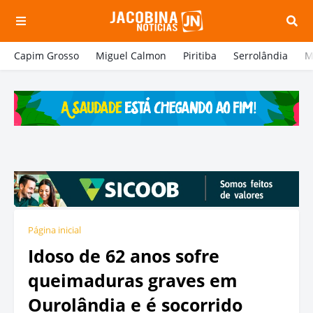
Capim Grosso
Miguel Calmon
Piritiba
Serrolândia
M
Página inicial
Idoso de 62 anos sofre
queimaduras graves em
Ourolândia e é socorrido