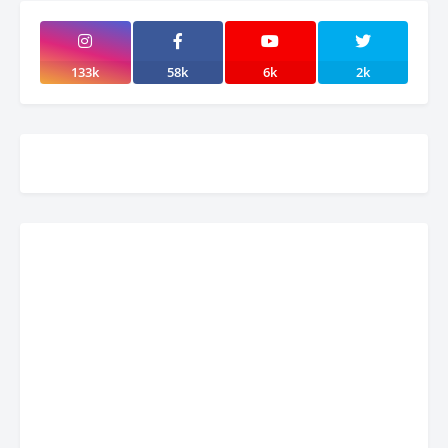
133k
58k
6k
2k