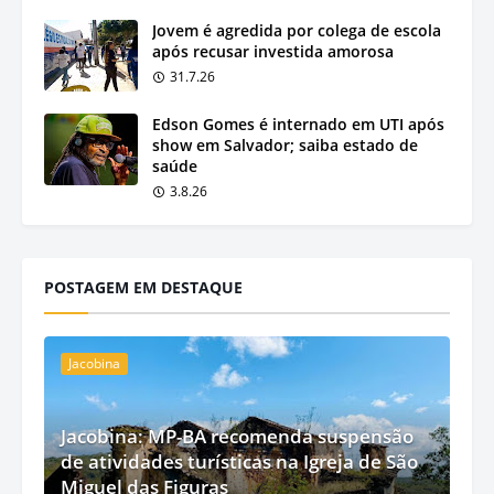
Jovem é agredida por colega de escola
após recusar investida amorosa
31.7.26
Edson Gomes é internado em UTI após
show em Salvador; saiba estado de
saúde
3.8.26
POSTAGEM EM DESTAQUE
Jacobina
Jacobina: MP-BA recomenda suspensão
de atividades turísticas na Igreja de São
Miguel das Figuras