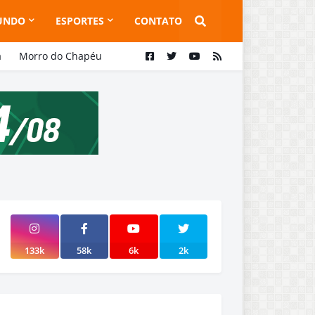
UNDO
ESPORTES
CONTATO
a
Morro do Chapéu
133k
58k
6k
2k