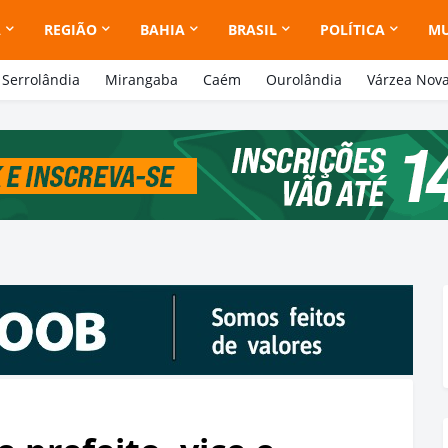
A
REGIÃO
BAHIA
BRASIL
POLÍTICA
M
Serrolândia
Mirangaba
Caém
Ourolândia
Várzea Nov