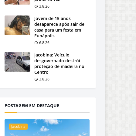
3.8.26
Jovem de 15 anos
desaparece após sair de
casa para um festa em
Eunápolis
6.8.26
Jacobina: Veículo
desgovernado destrói
proteção de madeira no
Centro
3.8.26
POSTAGEM EM DESTAQUE
Jacobina