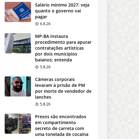
Salário mínimo 2027: veja
quanto o governo vai
pagar
6.8.26
MP-BA instaura
procedimento para apurar
contratações artísticas
por dois municípios
baianos; entenda
5.8.26
Câmeras corporais
levaram à prisão de PM
por morte de vendedor de
lanches
5.8.26
Presos são encontrados
em compartimento
secreto de carreta com
uma tonelada de cocaína