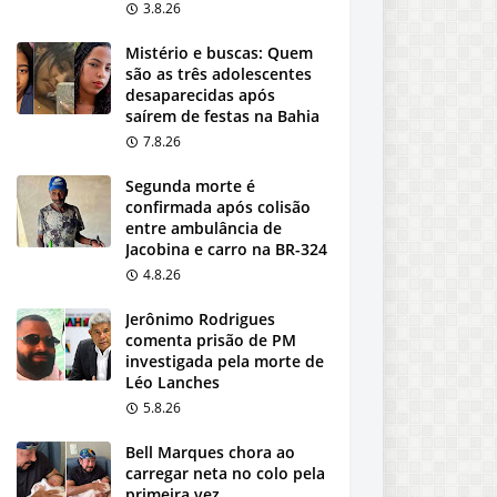
3.8.26
Mistério e buscas: Quem
são as três adolescentes
desaparecidas após
saírem de festas na Bahia
7.8.26
Segunda morte é
confirmada após colisão
entre ambulância de
Jacobina e carro na BR-324
4.8.26
Jerônimo Rodrigues
comenta prisão de PM
investigada pela morte de
Léo Lanches
5.8.26
Bell Marques chora ao
carregar neta no colo pela
primeira vez