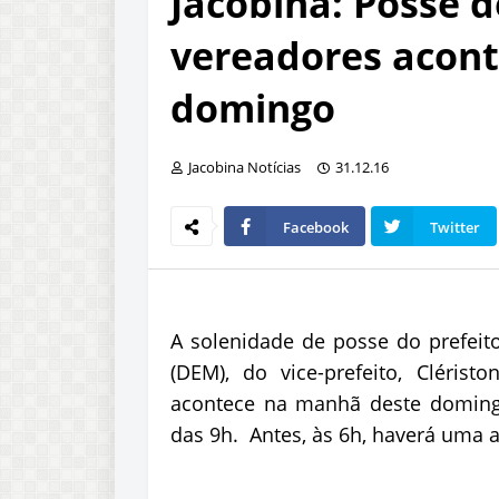
Jacobina: Posse de
vereadores acont
domingo
Jacobina Notícias
31.12.16
Facebook
Twitter
A solenidade de posse do prefeito
(DEM), do vice-prefeito, Clérist
acontece na manhã deste domingo
das 9h. Antes, às 6h, haverá uma a