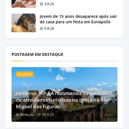
3.8.26
Jovem de 15 anos desaparece após sair
de casa para um festa em Eunápolis
6.8.26
POSTAGEM EM DESTAQUE
Jacobina
Jacobina: MP-BA recomenda suspensão
de atividades turísticas na Igreja de São
Miguel das Figuras
Redação
16.9.25