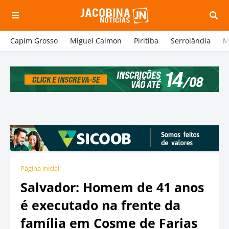
Capim Grosso
Miguel Calmon
Piritiba
Serrolândia
M
Página inicial
Salvador: Homem de 41 anos
é executado na frente da
família em Cosme de Farias