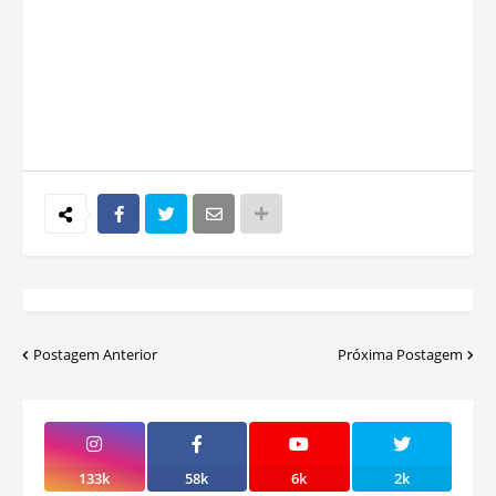
Postagem Anterior
Próxima Postagem
133k
58k
6k
2k