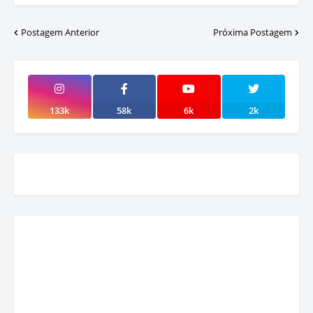
Postagem Anterior
Próxima Postagem
133k
58k
6k
2k