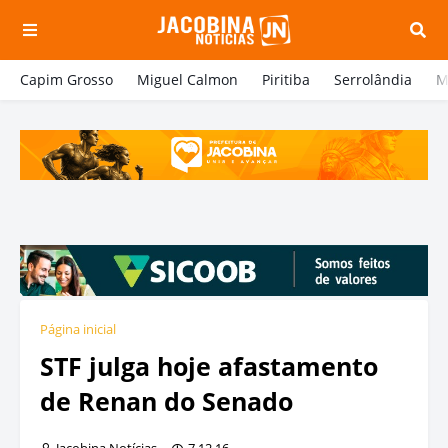
Capim Grosso
Miguel Calmon
Piritiba
Serrolândia
M
Página inicial
STF julga hoje afastamento
de Renan do Senado
Jacobina Notícias
7.12.16