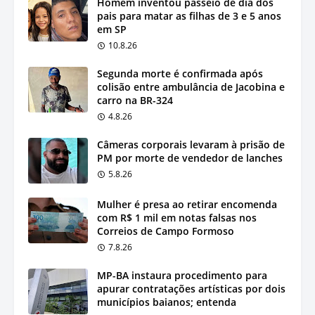
Homem inventou passeio de dia dos
pais para matar as filhas de 3 e 5 anos
em SP
10.8.26
Segunda morte é confirmada após
colisão entre ambulância de Jacobina e
carro na BR-324
4.8.26
Câmeras corporais levaram à prisão de
PM por morte de vendedor de lanches
5.8.26
Mulher é presa ao retirar encomenda
com R$ 1 mil em notas falsas nos
Correios de Campo Formoso
7.8.26
MP-BA instaura procedimento para
apurar contratações artísticas por dois
municípios baianos; entenda