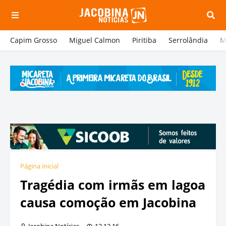
Capim Grosso
Miguel Calmon
Piritiba
Serrolândia
M
Página inicial
Tragédia com irmãs em lagoa
causa comoção em Jacobina
Jacobina Notícias
12.12.16