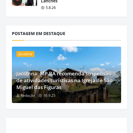
Lanches
5.8.26
POSTAGEM EM DESTAQUE
Jacobina
Jacobina: MP-BA recomenda suspensão
de atividades turísticas na Igreja de São
Miguel das Figuras
Redação
16.9.25