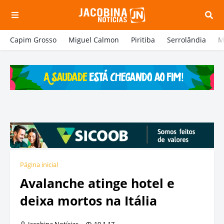
Capim Grosso
Miguel Calmon
Piritiba
Serrolândia
M
Página inicial
Avalanche atinge hotel e
deixa mortos na Itália
Jacobina Notícias
19.1.17