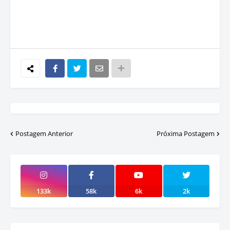
Postagem Anterior
Próxima Postagem
133k
58k
6k
2k