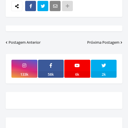
Postagem Anterior
Próxima Postagem
133k
58k
6k
2k