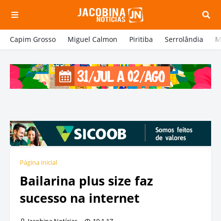
Capim Grosso
Miguel Calmon
Piritiba
Serrolândia
M
Página inicial
Bailarina plus size faz
sucesso na internet
Jacobina Notícias
19.1.17