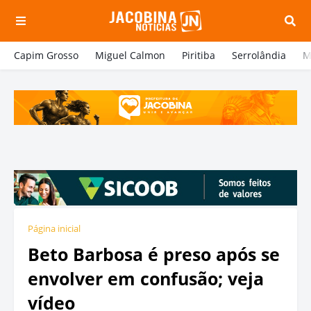
Capim Grosso
Miguel Calmon
Piritiba
Serrolândia
M
Página inicial
Beto Barbosa é preso após se
envolver em confusão; veja
vídeo