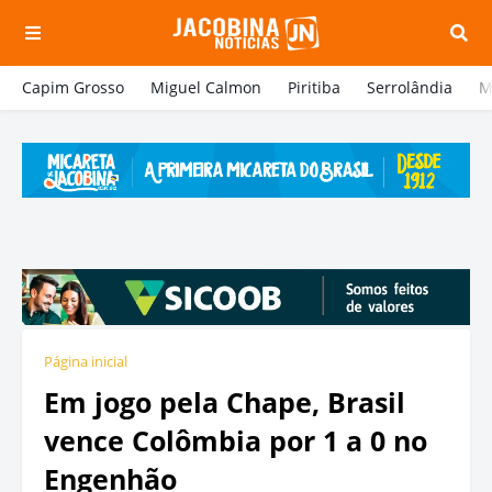
Capim Grosso
Miguel Calmon
Piritiba
Serrolândia
M
Página inicial
Em jogo pela Chape, Brasil
vence Colômbia por 1 a 0 no
Engenhão