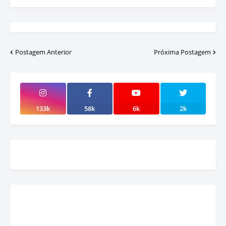
Postagem Anterior
Próxima Postagem
133k
58k
6k
2k