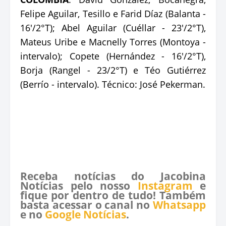
Felipe Aguilar, Tesillo e Farid Díaz (Balanta -
16'/2°T); Abel Aguilar (Cuéllar - 23'/2°T),
Mateus Uribe e Macnelly Torres (Montoya -
intervalo); Copete (Hernández - 16'/2°T),
Borja (Rangel - 23/2°T) e Téo Gutiérrez
(Berrío - intervalo). Técnico: José Pekerman.
Receba notícias do Jacobina
Notícias pelo nosso
Instagram
e
fique por dentro de tudo! Também
basta acessar o canal no
Whatsapp
e no
Google Notícias
.