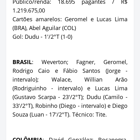
Público/renda: 18.695 pagantes / R$
1.219.675,00
Cartões amarelos: Geromel e Lucas Lima
(BRA), Abel Aguilar (COL)
Gol: Dudu - 1'/2°T (1-0)
BRASIL
: Weverton; Fagner, Geromel,
Rodrigo Caio e Fábio Santos (Jorge -
intervalo); Walace, Willian Arão
(Rodriguinho - intervalo) e Lucas Lima
(Gustavo Scarpa - 23'/2°T); Dudu (Camilo -
33'/2°T), Robinho (Diego - intervalo) e Diego
Souza (Luan - 17'/2°T). Técnico: Tite.
COLÔMBIA
: David González; Bocanegra,