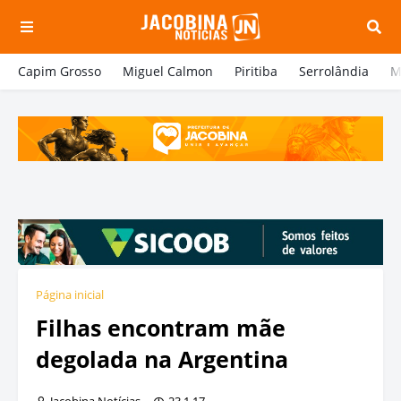
Capim Grosso
Miguel Calmon
Piritiba
Serrolândia
M
Página inicial
Filhas encontram mãe
degolada na Argentina
Jacobina Notícias
23.1.17