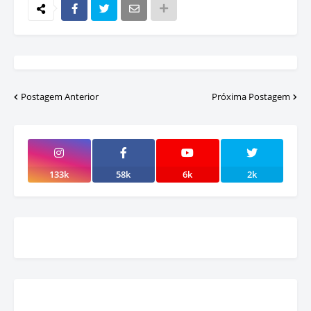
Postagem Anterior
Próxima Postagem
133k
58k
6k
2k