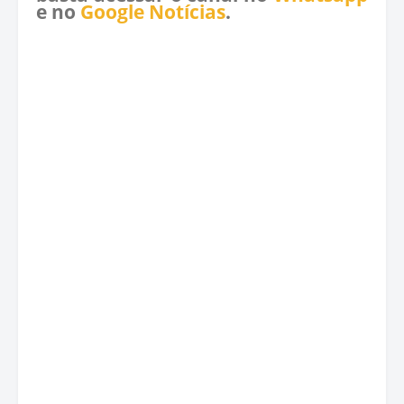
e no
Google Notícias
.