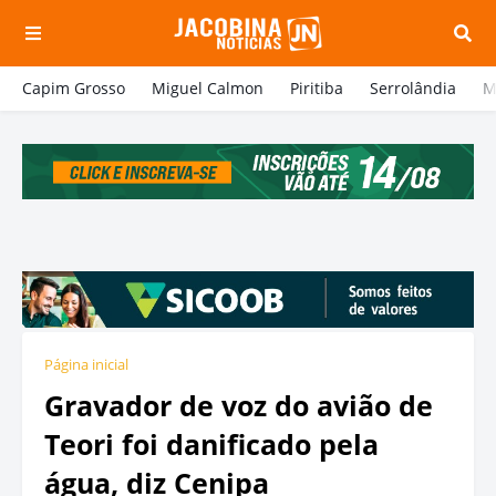
Capim Grosso
Miguel Calmon
Piritiba
Serrolândia
M
Página inicial
Gravador de voz do avião de
Teori foi danificado pela
água, diz Cenipa