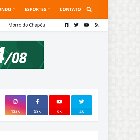
UNDO
ESPORTES
CONTATO
a
Morro do Chapéu
133k
58k
6k
2k