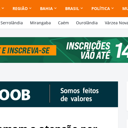
A
REGIÃO
BAHIA
BRASIL
POLÍTICA
M
Serrolândia
Mirangaba
Caém
Ourolândia
Várzea Nov