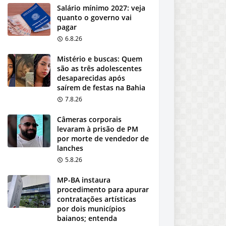
Salário mínimo 2027: veja
quanto o governo vai
pagar
6.8.26
Mistério e buscas: Quem
são as três adolescentes
desaparecidas após
saírem de festas na Bahia
7.8.26
Câmeras corporais
levaram à prisão de PM
por morte de vendedor de
lanches
5.8.26
MP-BA instaura
procedimento para apurar
contratações artísticas
por dois municípios
baianos; entenda