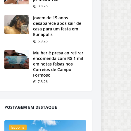
3.8.26
Jovem de 15 anos
desaparece após sair de
casa para um festa em
Eunápolis
6.8.26
Mulher é presa ao retirar
encomenda com R$ 1 mil
em notas falsas nos
Correios de Campo
Formoso
7.8.26
POSTAGEM EM DESTAQUE
Jacobina