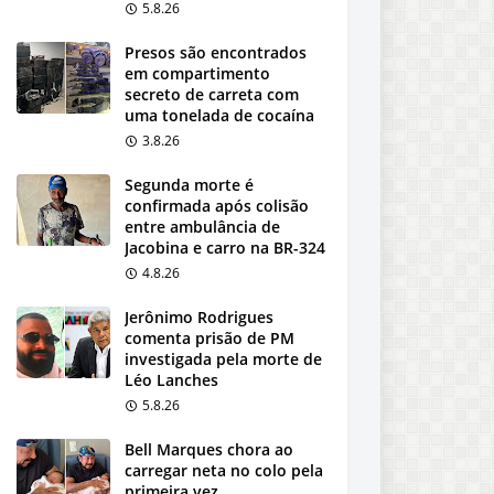
5.8.26
Presos são encontrados
em compartimento
secreto de carreta com
uma tonelada de cocaína
3.8.26
Segunda morte é
confirmada após colisão
entre ambulância de
Jacobina e carro na BR-324
4.8.26
Jerônimo Rodrigues
comenta prisão de PM
investigada pela morte de
Léo Lanches
5.8.26
Bell Marques chora ao
carregar neta no colo pela
primeira vez