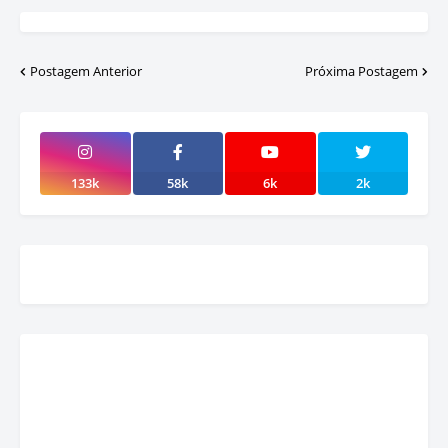
Postagem Anterior
Próxima Postagem
133k
58k
6k
2k