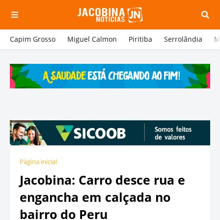
Capim Grosso
Miguel Calmon
Piritiba
Serrolândia
M
Página inicial
Jacobina: Carro desce rua e
engancha em calçada no
bairro do Peru