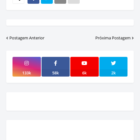
Postagem Anterior
Próxima Postagem
133k
58k
6k
2k