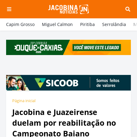
Capim Grosso
Miguel Calmon
Piritiba
Serrolândia
M
Página inicial
Jacobina e Juazeirense
duelam por reabilitação no
Campeonato Baiano