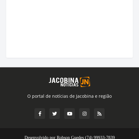
O portal de notícias de Jacobina e região
Desenvolvido por Robson Guedes (74) 99933-7839