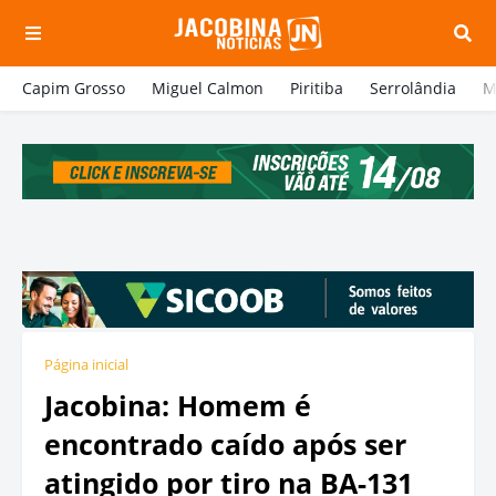
Capim Grosso
Miguel Calmon
Piritiba
Serrolândia
M
Página inicial
Jacobina: Homem é
encontrado caído após ser
atingido por tiro na BA-131