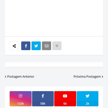
Postagem Anterior
Próxima Postagem
133k
58k
6k
2k