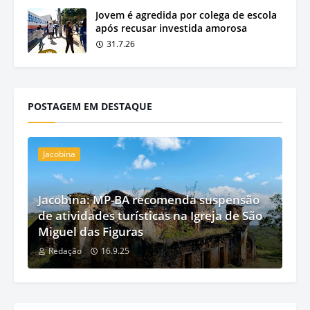
Jovem é agredida por colega de escola
após recusar investida amorosa
31.7.26
POSTAGEM EM DESTAQUE
Jacobina
Jacobina: MP-BA recomenda suspensão
de atividades turísticas na Igreja de São
Miguel das Figuras
Redação
16.9.25