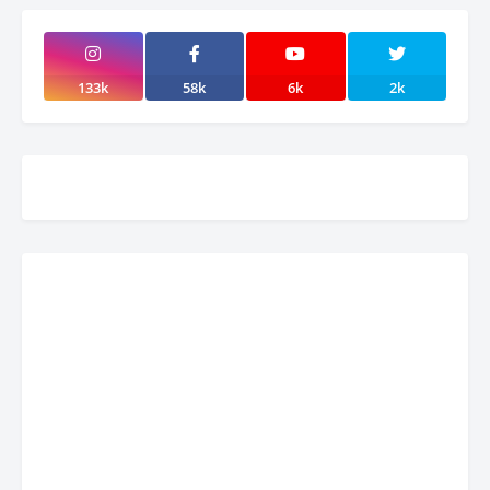
133k
58k
6k
2k