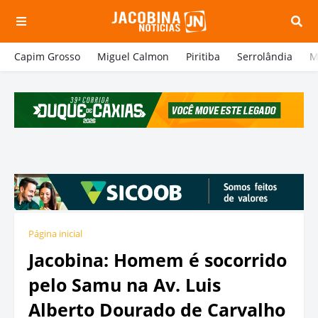
Capim Grosso
Miguel Calmon
Piritiba
Serrolândia
M
Página inicial
Jacobina: Homem é socorrido
pelo Samu na Av. Luis
Alberto Dourado de Carvalho