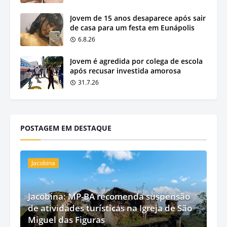
Jovem de 15 anos desaparece após sair
de casa para um festa em Eunápolis
6.8.26
Jovem é agredida por colega de escola
após recusar investida amorosa
31.7.26
POSTAGEM EM DESTAQUE
Jacobina
Jacobina: MP-BA recomenda suspensão
de atividades turísticas na Igreja de São
Miguel das Figuras