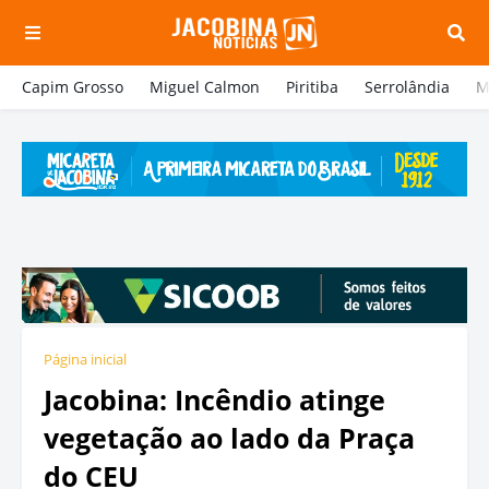
Capim Grosso
Miguel Calmon
Piritiba
Serrolândia
M
Página inicial
Jacobina: Incêndio atinge
vegetação ao lado da Praça
do CEU