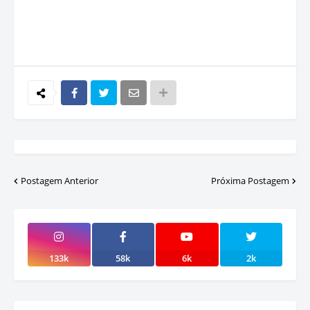
Postagem Anterior
Próxima Postagem
133k
58k
6k
2k