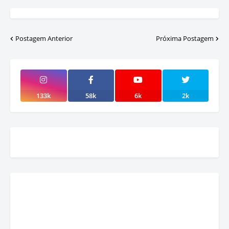
Postagem Anterior
Próxima Postagem
133k
58k
6k
2k