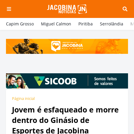
Capim Grosso
Miguel Calmon
Piritiba
Serrolândia
M
Página inicial
Jovem é esfaqueado e morre
dentro do Ginásio de
Esportes de Jacobina