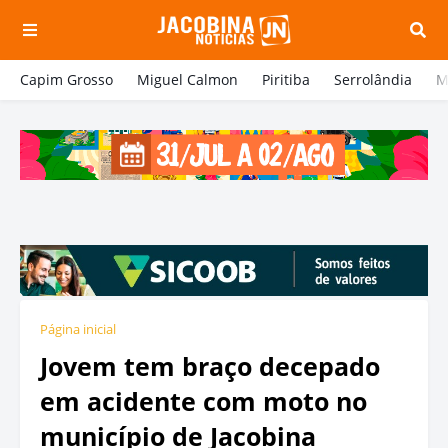
Capim Grosso
Miguel Calmon
Piritiba
Serrolândia
M
Página inicial
Jovem tem braço decepado
em acidente com moto no
município de Jacobina