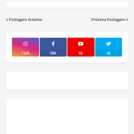
Postagem Anterior
Próxima Postagem
133k
58k
6k
2k