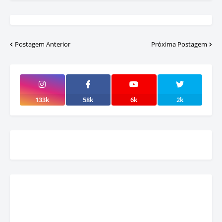
Postagem Anterior
Próxima Postagem
133k
58k
6k
2k