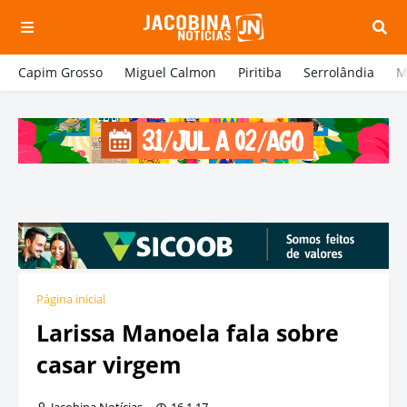
Capim Grosso
Miguel Calmon
Piritiba
Serrolândia
M
Página inicial
Larissa Manoela fala sobre
casar virgem
Jacobina Notícias
16.1.17