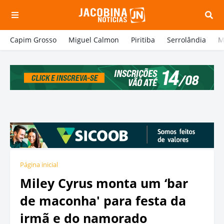
Capim Grosso
Miguel Calmon
Piritiba
Serrolândia
M
Página inicial
Miley Cyrus monta um ‘bar
de maconha' para festa da
irmã e do namorado