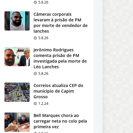
5.8.26
Câmeras corporais
levaram à prisão de PM
por morte de vendedor de
lanches
5.8.26
Jerônimo Rodrigues
comenta prisão de PM
investigada pela morte de
Léo Lanches
5.8.26
Correios atualiza CEP do
município de Capim
Grosso
1.2.24
Bell Marques chora ao
carregar neta no colo pela
primeira vez