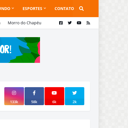
UNDO
ESPORTES
CONTATO
a
Morro do Chapéu
133k
58k
6k
2k