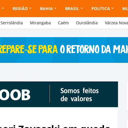
A
REGIÃO
BAHIA
BRASIL
POLÍTICA
M
Serrolândia
Mirangaba
Caém
Ourolândia
Várzea Nov