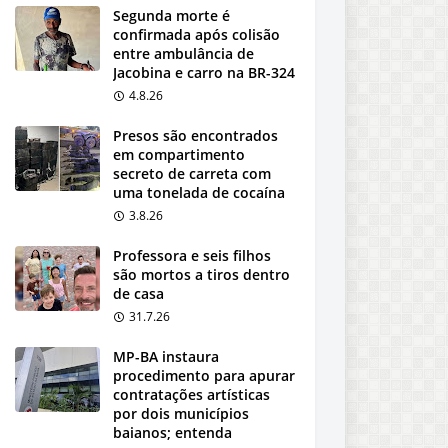
Segunda morte é
confirmada após colisão
entre ambulância de
Jacobina e carro na BR-324
4.8.26
Presos são encontrados
em compartimento
secreto de carreta com
uma tonelada de cocaína
3.8.26
Professora e seis filhos
são mortos a tiros dentro
de casa
31.7.26
MP-BA instaura
procedimento para apurar
contratações artísticas
por dois municípios
baianos; entenda