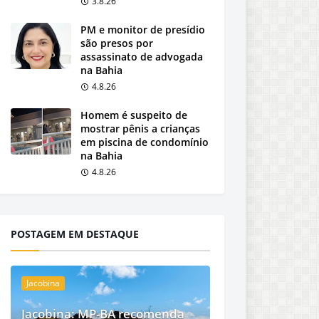
3.8.26
PM e monitor de presídio
são presos por
assassinato de advogada
na Bahia
4.8.26
Homem é suspeito de
mostrar pênis a crianças
em piscina de condomínio
na Bahia
4.8.26
POSTAGEM EM DESTAQUE
Jacobina
Jacobina: MP-BA recomenda