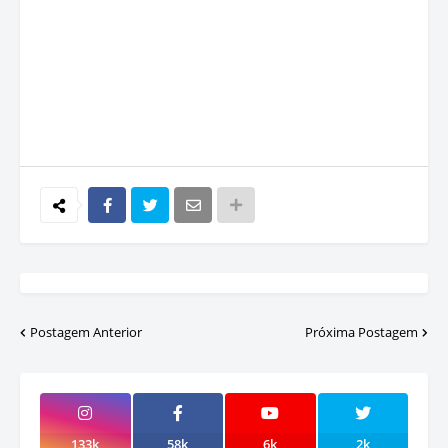
Postagem Anterior
Próxima Postagem
133k
58k
6k
2k