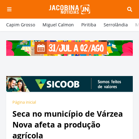
Capim Grosso
Miguel Calmon
Piritiba
Serrolândia
M
Página inicial
Seca no município de Várzea
Nova afeta a produção
agrícola