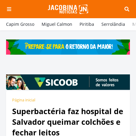
Capim Grosso
Miguel Calmon
Piritiba
Serrolândia
M
Página inicial
Superbactéria faz hospital de
Salvador queimar colchões e
fechar leitos