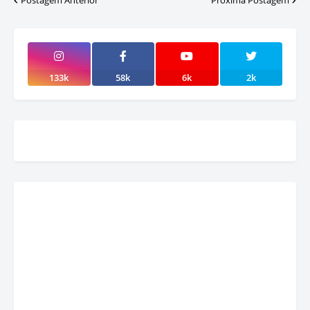
133k
58k
6k
2k