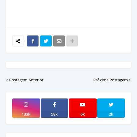
Postagem Anterior
Próxima Postagem
133k
58k
6k
2k