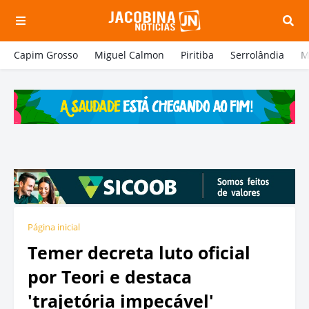
Capim Grosso
Miguel Calmon
Piritiba
Serrolândia
M
Página inicial
Temer decreta luto oficial
por Teori e destaca
'trajetória impecável'