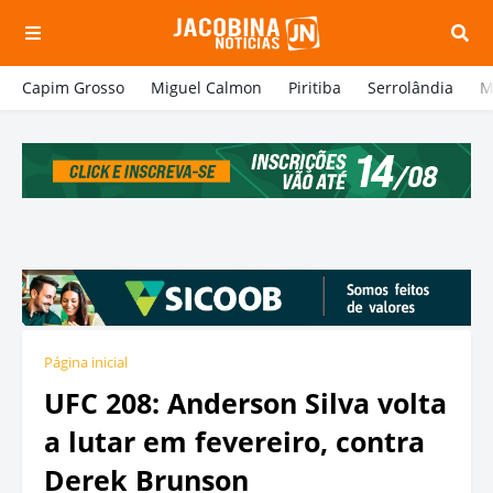
Capim Grosso
Miguel Calmon
Piritiba
Serrolândia
M
Página inicial
UFC 208: Anderson Silva volta
a lutar em fevereiro, contra
Derek Brunson