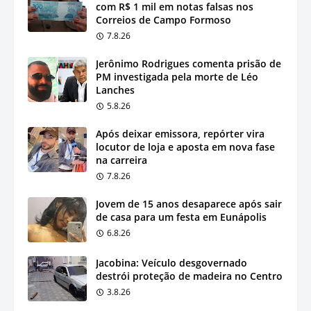
com R$ 1 mil em notas falsas nos
Correios de Campo Formoso
7.8.26
Jerônimo Rodrigues comenta prisão de
PM investigada pela morte de Léo
Lanches
5.8.26
Após deixar emissora, repórter vira
locutor de loja e aposta em nova fase
na carreira
7.8.26
Jovem de 15 anos desaparece após sair
de casa para um festa em Eunápolis
6.8.26
Jacobina: Veículo desgovernado
destrói proteção de madeira no Centro
3.8.26