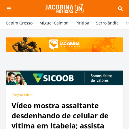
Capim Grosso
Miguel Calmon
Piritiba
Serrolândia
M
Página inicial
Vídeo mostra assaltante
desdenhando de celular de
vítima em Itabela; assista