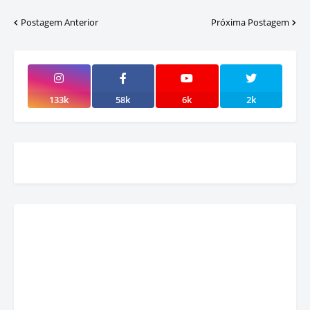
Postagem Anterior
Próxima Postagem
133k
58k
6k
2k