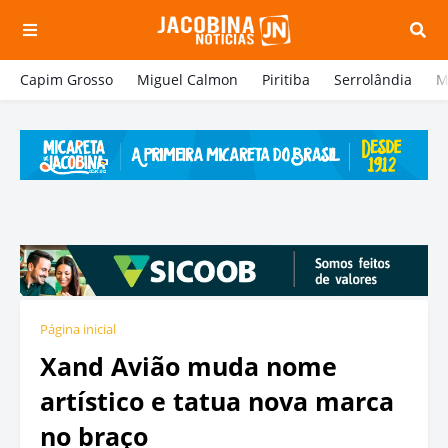
Capim Grosso
Miguel Calmon
Piritiba
Serrolândia
M
Página inicial
Xand Avião muda nome
artístico e tatua nova marca
no braço