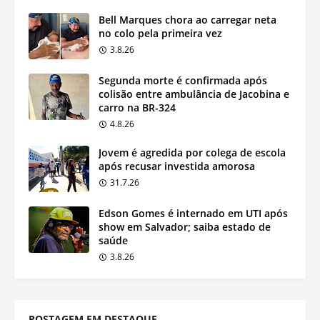
Bell Marques chora ao carregar neta
no colo pela primeira vez
3.8.26
Segunda morte é confirmada após
colisão entre ambulância de Jacobina e
carro na BR-324
4.8.26
Jovem é agredida por colega de escola
após recusar investida amorosa
31.7.26
Edson Gomes é internado em UTI após
show em Salvador; saiba estado de
saúde
3.8.26
POSTAGEM EM DESTAQUE