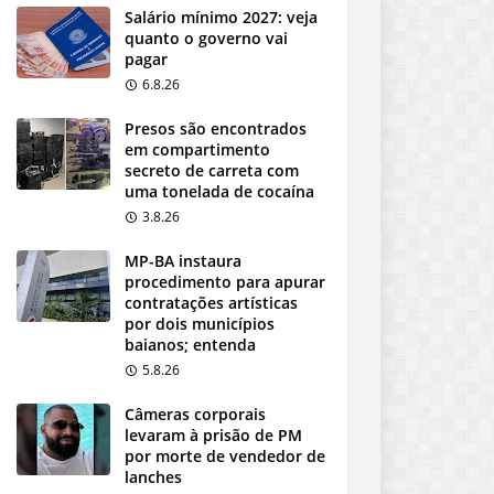
Salário mínimo 2027: veja
quanto o governo vai
pagar
6.8.26
Presos são encontrados
em compartimento
secreto de carreta com
uma tonelada de cocaína
3.8.26
MP-BA instaura
procedimento para apurar
contratações artísticas
por dois municípios
baianos; entenda
5.8.26
Câmeras corporais
levaram à prisão de PM
por morte de vendedor de
lanches