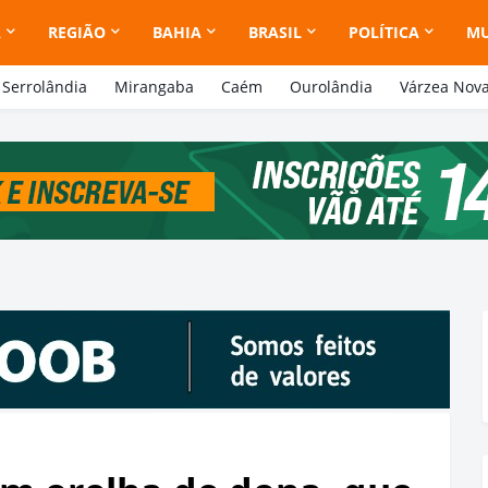
A
REGIÃO
BAHIA
BRASIL
POLÍTICA
M
Serrolândia
Mirangaba
Caém
Ourolândia
Várzea Nov