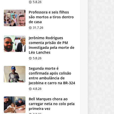
5.8.26
Professora e seis filhos
são mortos a tiros dentro
de casa
31.7.26
Jerônimo Rodrigues
comenta prisão de PM
investigada pela morte de
Léo Lanches
5.8.26
Segunda morte é
confirmada após colisão
entre ambulância de
Jacobina e carro na BR-324
4.8.26
Bell Marques chora ao
carregar neta no colo pela
primeira vez