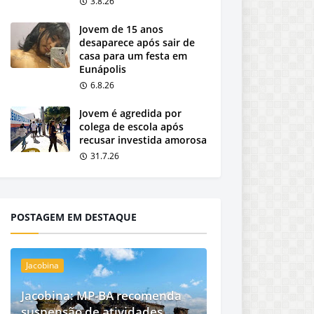
3.8.26
Jovem de 15 anos
desaparece após sair de
casa para um festa em
Eunápolis
6.8.26
Jovem é agredida por
colega de escola após
recusar investida amorosa
31.7.26
POSTAGEM EM DESTAQUE
Jacobina
Jacobina: MP-BA recomenda
suspensão de atividades