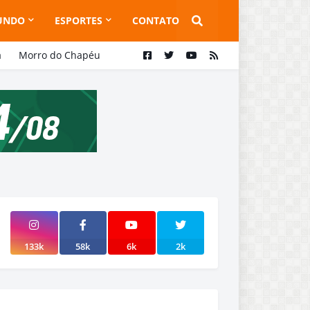
UNDO
ESPORTES
CONTATO
a
Morro do Chapéu
133k
58k
6k
2k