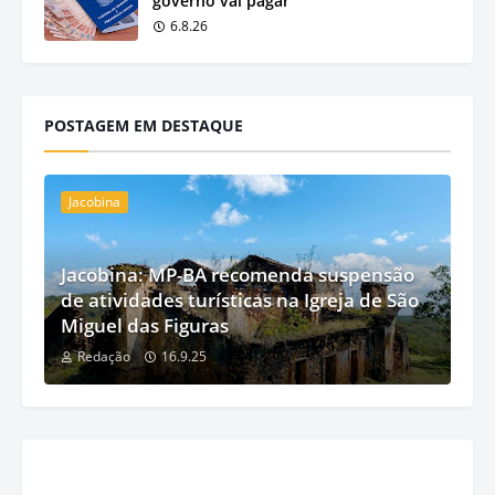
governo vai pagar
6.8.26
POSTAGEM EM DESTAQUE
Jacobina
Jacobina: MP-BA recomenda suspensão
de atividades turísticas na Igreja de São
Miguel das Figuras
Redação
16.9.25