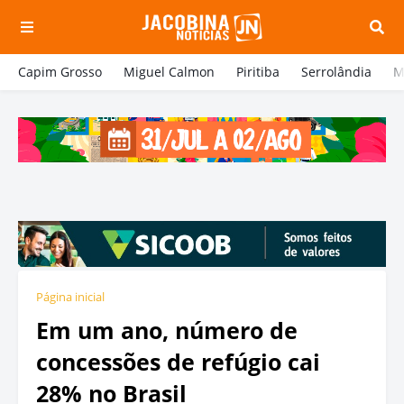
Capim Grosso
Miguel Calmon
Piritiba
Serrolândia
M
Página inicial
Em um ano, número de
concessões de refúgio cai
28% no Brasil