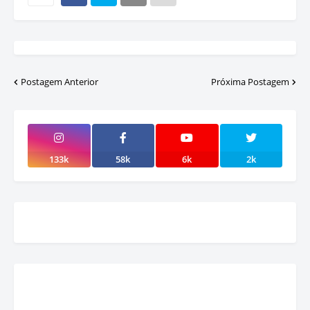
Postagem Anterior
Próxima Postagem
133k
58k
6k
2k