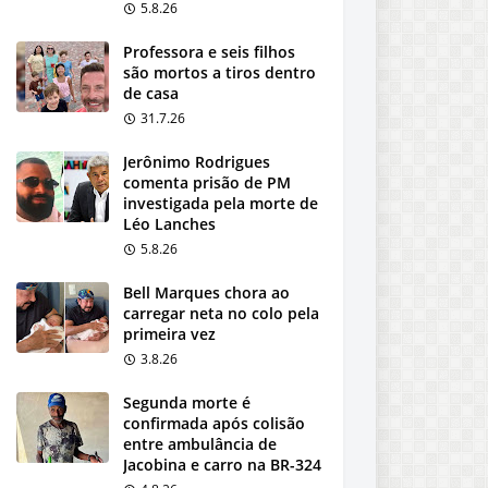
5.8.26
Professora e seis filhos
são mortos a tiros dentro
de casa
31.7.26
Jerônimo Rodrigues
comenta prisão de PM
investigada pela morte de
Léo Lanches
5.8.26
Bell Marques chora ao
carregar neta no colo pela
primeira vez
3.8.26
Segunda morte é
confirmada após colisão
entre ambulância de
Jacobina e carro na BR-324