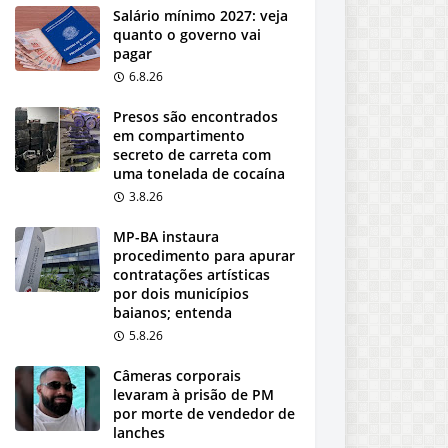
Salário mínimo 2027: veja
quanto o governo vai
pagar
6.8.26
Presos são encontrados
em compartimento
secreto de carreta com
uma tonelada de cocaína
3.8.26
MP-BA instaura
procedimento para apurar
contratações artísticas
por dois municípios
baianos; entenda
5.8.26
Câmeras corporais
levaram à prisão de PM
por morte de vendedor de
lanches