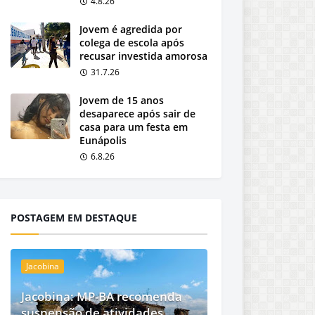
4.8.26
Jovem é agredida por
colega de escola após
recusar investida amorosa
31.7.26
Jovem de 15 anos
desaparece após sair de
casa para um festa em
Eunápolis
6.8.26
POSTAGEM EM DESTAQUE
Jacobina
Jacobina: MP-BA recomenda
suspensão de atividades