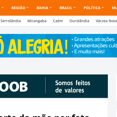
A
REGIÃO
BAHIA
BRASIL
POLÍTICA
M
Serrolândia
Mirangaba
Caém
Ourolândia
Várzea Nov