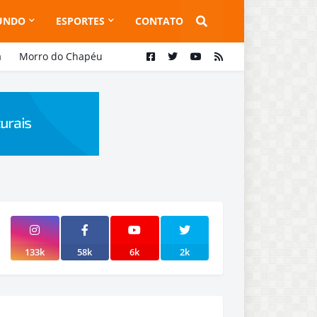
UNDO
ESPORTES
CONTATO
a
Morro do Chapéu
133k
58k
6k
2k