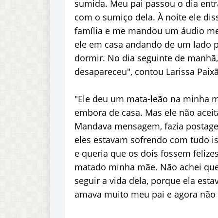
sumida. Meu pai passou o dia entr
com o sumiço dela. À noite ele di
família e me mandou um áudio me
ele em casa andando de um lado p
dormir. No dia seguinte de manhã
desapareceu", contou Larissa Paixão
"Ele deu um mata-leão na minha mãe
embora de casa. Mas ele não aceita
Mandava mensagem, fazia postagen
eles estavam sofrendo com tudo i
e queria que os dois fossem felize
matado minha mãe. Não achei que e
seguir a vida dela, porque ela esta
amava muito meu pai e agora não s