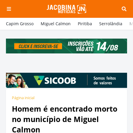
Capim Grosso
Miguel Calmon
Piritiba
Serrolândia
M
Página inicial
Homem é encontrado morto
no município de Miguel
Calmon