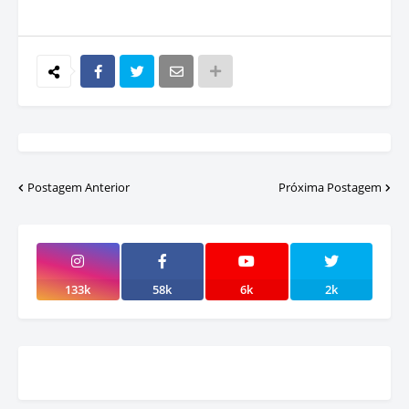
Postagem Anterior
Próxima Postagem
133k
58k
6k
2k