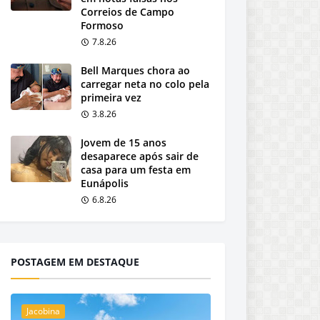
Correios de Campo
Formoso
7.8.26
Bell Marques chora ao
carregar neta no colo pela
primeira vez
3.8.26
Jovem de 15 anos
desaparece após sair de
casa para um festa em
Eunápolis
6.8.26
POSTAGEM EM DESTAQUE
Jacobina