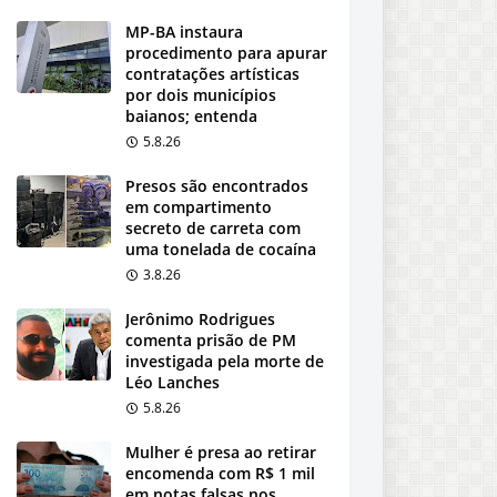
MP-BA instaura
procedimento para apurar
contratações artísticas
por dois municípios
baianos; entenda
5.8.26
Presos são encontrados
em compartimento
secreto de carreta com
uma tonelada de cocaína
3.8.26
Jerônimo Rodrigues
comenta prisão de PM
investigada pela morte de
Léo Lanches
5.8.26
Mulher é presa ao retirar
encomenda com R$ 1 mil
em notas falsas nos