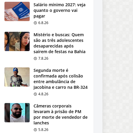
Salário mínimo 2027: veja
quanto o governo vai
pagar
6.8.26
Mistério e buscas: Quem
são as três adolescentes
desaparecidas após
saírem de festas na Bahia
7.8.26
Segunda morte é
confirmada após colisão
entre ambulância de
Jacobina e carro na BR-324
4.8.26
Câmeras corporais
levaram à prisão de PM
por morte de vendedor de
lanches
5.8.26