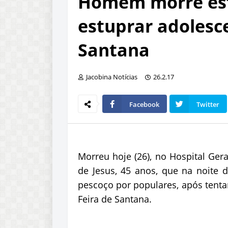
Homem morre esf
estuprar adolesc
Santana
Jacobina Notícias
26.2.17
Facebook
Twitter
Morreu hoje (26), no Hospital Ger
de Jesus, 45 anos, que na noite 
pescoço por populares, após tent
Feira de Santana.