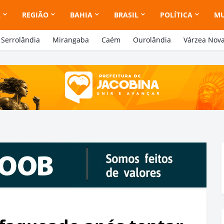
A
REGIÃO
BAHIA
BRASIL
POLÍTICA
M
Serrolândia
Mirangaba
Caém
Ourolândia
Várzea Nov