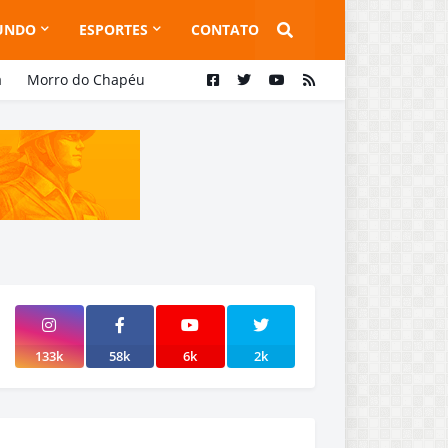
UNDO
ESPORTES
CONTATO
a
Morro do Chapéu
133k
58k
6k
2k