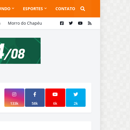
UNDO
ESPORTES
CONTATO
a
Morro do Chapéu
133k
58k
6k
2k