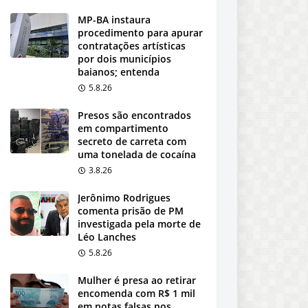
MP-BA instaura
procedimento para apurar
contratações artísticas
por dois municípios
baianos; entenda
5.8.26
Presos são encontrados
em compartimento
secreto de carreta com
uma tonelada de cocaína
3.8.26
Jerônimo Rodrigues
comenta prisão de PM
investigada pela morte de
Léo Lanches
5.8.26
Mulher é presa ao retirar
encomenda com R$ 1 mil
em notas falsas nos