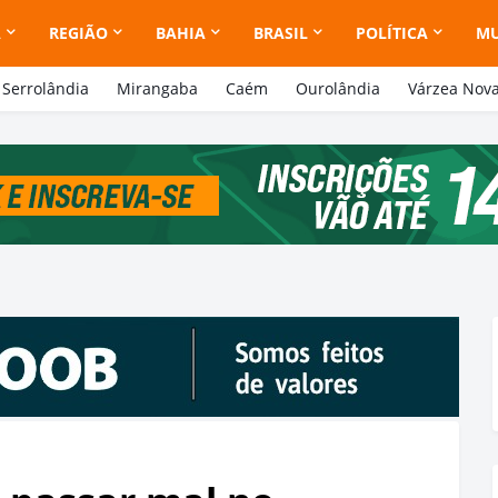
A
REGIÃO
BAHIA
BRASIL
POLÍTICA
M
Serrolândia
Mirangaba
Caém
Ourolândia
Várzea Nov