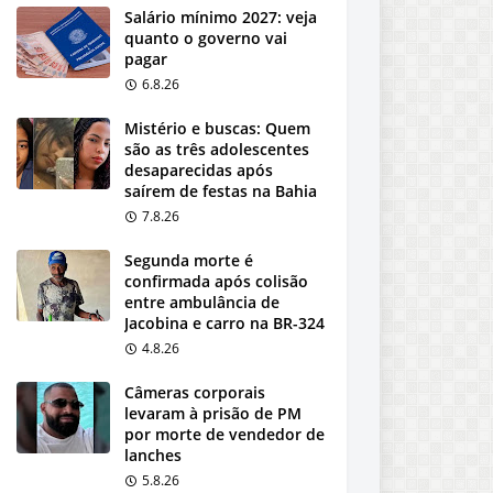
Salário mínimo 2027: veja
quanto o governo vai
pagar
6.8.26
Mistério e buscas: Quem
são as três adolescentes
desaparecidas após
saírem de festas na Bahia
7.8.26
Segunda morte é
confirmada após colisão
entre ambulância de
Jacobina e carro na BR-324
4.8.26
Câmeras corporais
levaram à prisão de PM
por morte de vendedor de
lanches
5.8.26