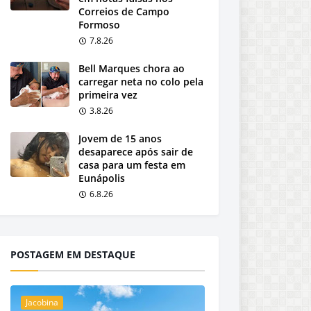
Correios de Campo
Formoso
7.8.26
Bell Marques chora ao
carregar neta no colo pela
primeira vez
3.8.26
Jovem de 15 anos
desaparece após sair de
casa para um festa em
Eunápolis
6.8.26
POSTAGEM EM DESTAQUE
Jacobina