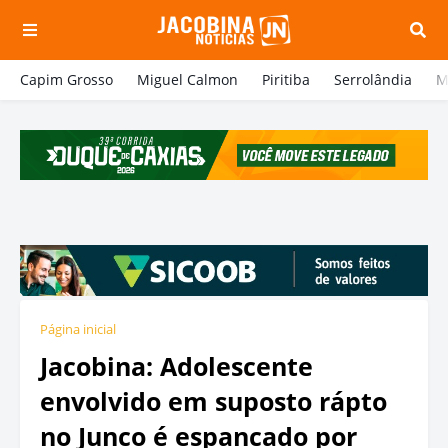
Capim Grosso
Miguel Calmon
Piritiba
Serrolândia
M
Página inicial
Jacobina: Adolescente
envolvido em suposto rápto
no Junco é espancado por