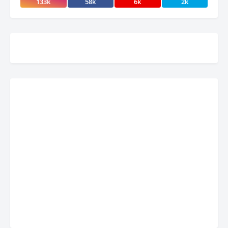
133k
58k
6k
2k