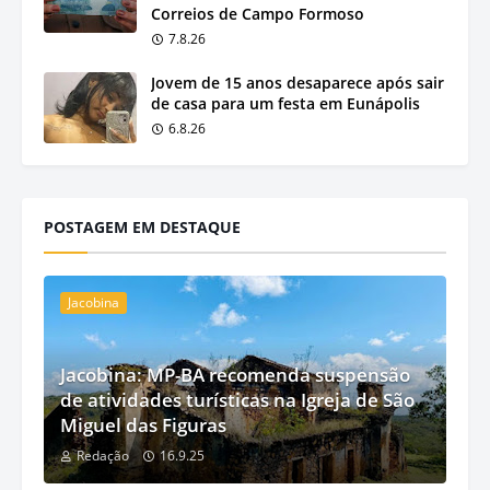
Correios de Campo Formoso
7.8.26
Jovem de 15 anos desaparece após sair
de casa para um festa em Eunápolis
6.8.26
POSTAGEM EM DESTAQUE
Jacobina
Jacobina: MP-BA recomenda suspensão
de atividades turísticas na Igreja de São
Miguel das Figuras
Redação
16.9.25